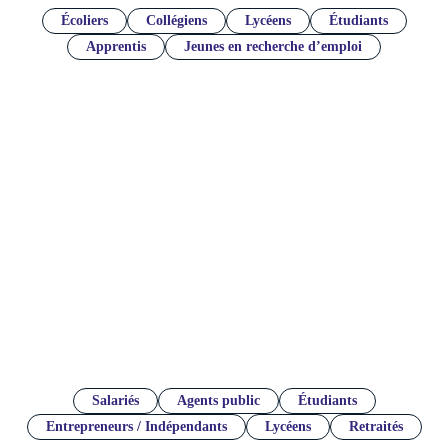
Écoliers
Collégiens
Lycéens
Étudiants
Apprentis
Jeunes en recherche d’emploi
Qui peut être mentor ?
Salariés
Agents public
Étudiants
Entrepreneurs / Indépendants
Lycéens
Retraités