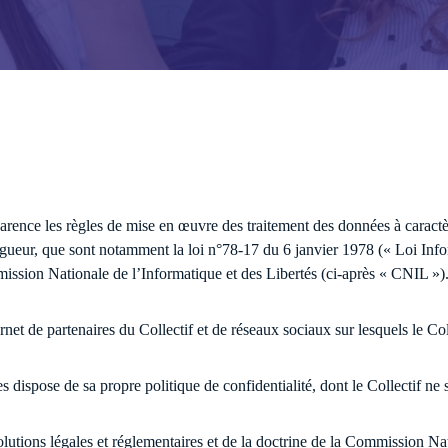
communauté des labellisés !
ace membre et retrouvez des ressources 
es.
Accéder aux ressources
 actus
Voir tous les é
arence les règles de mise en œuvre des traitement des données à caractère
vigueur, que sont notamment la loi n°78-17 du 6 janvier 1978 (« Loi Inf
sion Nationale de l’Informatique et des Libertés (ci-après « CNIL »)
nternet de partenaires du Collectif et de réseaux sociaux sur lesquels le C
es dispose de sa propre politique de confidentialité, dont le Collectif ne 
olutions légales et réglementaires et de la doctrine de la Commission Na