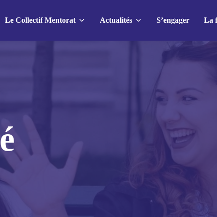
Le Collectif Mentorat
Actualités
S’engager
La 
e
res actualités
Nos actions
Agenda
Le mois du mentorat
02 juillet 2026
1 jeune, 1 mentor
Tour de France du mentorat : à
té
Le Label Mentorat
la rencontre du réseau espagnol
de mentorat pour le Grand
Toutes nos actions
Départ !
25 juin 2026
bres
C’Possible rejoint la