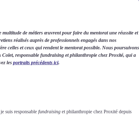
communauté des labellisés !
ace membre et retrouvez des ressources 
Accéder aux ressources
es.
multitude de métiers œuvrent pour faire du mentorat une réussite et
tretiens réalisés auprès de professionnels engagés dans nos
re celles et ceux qui rendent le mentorat possible. Nous poursuivons
 actus
Voir tous les é
ès Colet, responsable fundraising et philanthropie chez Proxité, qui a
vez les
portraits précédents ici
.
 je suis responsable
fundraising
et philanthropie chez Proxité depuis