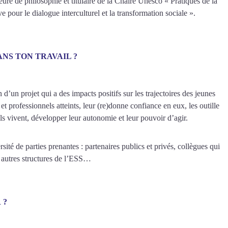
re de philosophie et titulaire de la Chaire Unesco « Pratiques de la
e pour le dialogue interculturel et la transformation sociale ».
ANS TON TRAVAIL ?
 d’un projet qui a des impacts positifs sur les trajectoires des jeunes
 et professionnels atteints, leur (re)donne confiance en eux, les outille
 vivent, développer leur autonomie et leur pouvoir d’agir.
ité de parties prenantes : partenaires publics et privés, collègues qui
 autres structures de l’ESS…
 ?