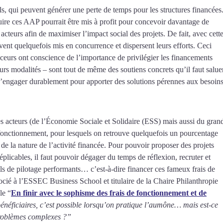
s, qui peuvent générer une perte de temps pour les structures financées
ruire ces AAP pourrait être mis à profit pour concevoir davantage de
acteurs afin de maximiser l’impact social des projets. De fait, avec cett
ent quelquefois mis en concurrence et dispersent leurs efforts. Ceci
anceurs ont conscience de l’importance de privilégier les financements
urs modalités – sont tout de même des soutiens concrets qu’il faut saluer
e s’engager durablement pour apporter des solutions pérennes aux besoin
 les acteurs (de l’Économie Sociale et Solidaire (ESS) mais aussi du gran
de fonctionnement, pour lesquels on retrouve quelquefois un pourcentage
la nature de l’activité financée. Pour pouvoir proposer des projets
plicables, il faut pouvoir dégager du temps de réflexion, recruter et
ils de pilotage performants… c’est-à-dire financer ces fameux frais de
ocié à l’ESSEC Business School et titulaire de la Chaire Philanthropie
le “
En finir avec le sophisme des frais de fonctionnement et de
néficiaires, c’est possible lorsqu’on pratique l’aumône… mais est-ce
 problèmes complexes ?”