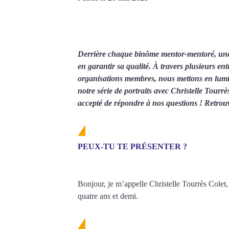
Accédez ici à votre esp
pratiques et pédagogiqu
Derrière chaque binôme mentor-mentoré, une 
en garantir sa qualité. À travers plusieurs en
organisations membres, nous mettons en lumiè
Voir toutes les
notre série de portraits avec Christelle Tourr
accepté de répondre à nos questions ! Retrou
PEUX-TU TE PRÉSENTER ?
Bonjour, je m’appelle Christelle Tourrès Colet,
quatre ans et demi.