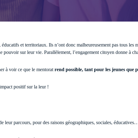
communauté des labellisés !
ace membre et retrouvez des ressources 
es.
Accéder aux ressources
éducatifs et territoriaux. Ils n’ont donc malheureusement pas tous les 
t le pouvoir sur leur vie. Parallèlement, l’engagement citoyen donne à c
 actus
Voir tous les é
er à voir ce que le mentorat
rend possible, tant pour les jeunes que 
pact positif sur la leur !
de leur parcours, pour des raisons géographiques, sociales, éducatives