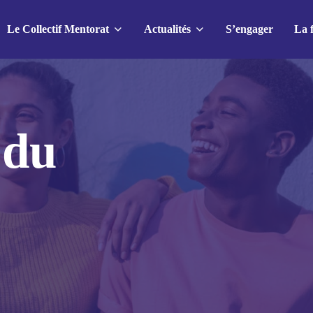
Le Collectif Mentorat
Actualités
S’engager
La 
e
res actualités
Nos actions
Agenda
 du
Le mois du mentorat
02 juillet 2026
1 jeune, 1 mentor
Tour de France du mentorat : à
Le Label Mentorat
la rencontre du réseau espagnol
de mentorat pour le Grand
Toutes nos actions
Départ !
25 juin 2026
bres
C’Possible rejoint la