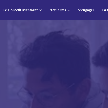
Le Collectif Mentorat
Actualités
S’engager
La 
e
res actualités
Nos actions
Agenda
Le mois du mentorat
02 juillet 2026
1 jeune, 1 mentor
Tour de France du mentorat : à
Le Label Mentorat
la rencontre du réseau espagnol
de mentorat pour le Grand
Toutes nos actions
Départ !
25 juin 2026
bres
C’Possible rejoint la