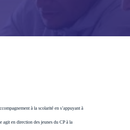
communauté des labellisés !
ace membre et retrouvez des ressources 
es.
Accéder aux ressources
 actus
Voir tous les é
’accompagnement à la scolarité en s’appuyant à
e agit en direction des jeunes du CP à la